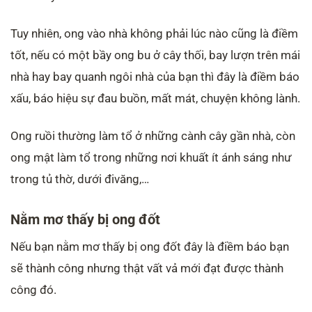
Tuy nhiên, ong vào nhà không phải lúc nào cũng là điềm
tốt, nếu có một bầy ong bu ở cây thối, bay lượn trên mái
nhà hay bay quanh ngôi nhà của bạn thì đây là điềm báo
xấu, báo hiệu sự đau buồn, mất mát, chuyện không lành.
Ong ruồi thường làm tổ ở những cành cây gần nhà, còn
ong mật làm tổ trong những nơi khuất ít ánh sáng như
trong tủ thờ, dưới đivăng,…
Nằm mơ thấy bị ong đốt
Nếu bạn nằm mơ thấy bị ong đốt đây là điềm báo bạn
sẽ thành công nhưng thật vất vả mới đạt được thành
công đó.