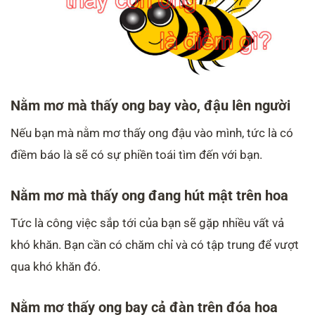
Nằm mơ mà thấy ong bay vào, đậu lên người
Nếu bạn mà nằm mơ thấy ong đậu vào mình, tức là có
điềm báo là sẽ có sự phiền toái tìm đến với bạn.
Nằm mơ mà thấy ong đang hút mật trên hoa
Tức là công việc sắp tới của bạn sẽ gặp nhiều vất vả
khó khăn. Bạn cần có chăm chỉ và có tập trung để vượt
qua khó khăn đó.
Nằm mơ thấy ong bay cả đàn trên đóa hoa