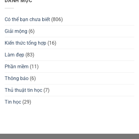
DANH MỤC
không?
Darmoshark
GuliKit
ở
có
của
Thương
tốt
nước
hiệu
không?
nào?
Waizowl
Có thể bạn chưa biết
(806)
Đánh
của
giá
nước
GuliKit
nào?
Giải mộng
(6)
KingKong
Đánh
2
giá
Pro,
chuột
Kiến thức tổng hợp
(16)
3
gaming
Max
Waizowl
có
OGM
Làm đẹp
(83)
tốt
Pro,
không?
Cloud
Phần mềm
(11)
Thông báo
(6)
Thủ thuật tin học
(7)
Tin học
(29)