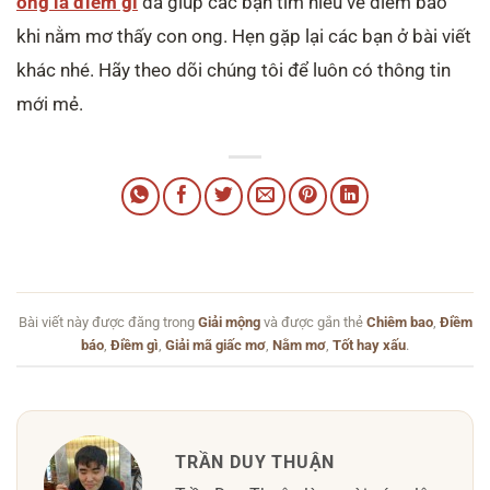
ong là điềm gì
đã giúp các bạn tìm hiểu về điềm báo
khi nằm mơ thấy con ong. Hẹn gặp lại các bạn ở bài viết
khác nhé. Hãy theo dõi chúng tôi để luôn có thông tin
mới mẻ.
Bài viết này được đăng trong
Giải mộng
và được gắn thẻ
Chiêm bao
,
Điềm
báo
,
Điềm gì
,
Giải mã giấc mơ
,
Nằm mơ
,
Tốt hay xấu
.
TRẦN DUY THUẬN