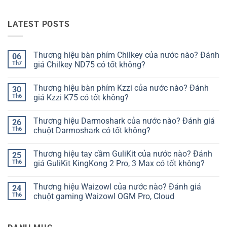
LATEST POSTS
Thương hiệu bàn phím Chilkey của nước nào? Đánh
06
Th7
giá Chilkey ND75 có tốt không?
Không
có
Thương hiệu bàn phím Kzzi của nước nào? Đánh
30
bình
luận
Th6
giá Kzzi K75 có tốt không?
ở
Thương
Không
hiệu
có
Thương hiệu Darmoshark của nước nào? Đánh giá
26
bàn
bình
phím
luận
Th6
chuột Darmoshark có tốt không?
Chilkey
ở
của
Thương
Không
nước
hiệu
có
Thương hiệu tay cầm GuliKit của nước nào? Đánh
25
nào?
bàn
bình
Đánh
phím
luận
Th6
giá GuliKit KingKong 2 Pro, 3 Max có tốt không?
giá
Kzzi
ở
Chilkey
của
Thương
Không
ND75
nước
hiệu
có
Thương hiệu Waizowl của nước nào? Đánh giá
24
có
nào?
Darmoshark
bình
tốt
Đánh
của
luận
Th6
chuột gaming Waizowl OGM Pro, Cloud
không?
giá
nước
ở
Kzzi
nào?
Thương
Không
K75
Đánh
hiệu
có
có
giá
tay
bình
tốt
chuột
cầm
luận