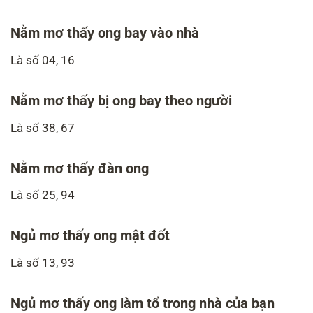
Nằm mơ thấy ong bay vào nhà
Là số 04, 16
Nằm mơ thấy bị ong bay theo người
Là số 38, 67
Nằm mơ thấy đàn ong
Là số 25, 94
Ngủ mơ thấy ong mật đốt
Là số 13, 93
Ngủ mơ thấy ong làm tổ trong nhà của bạn