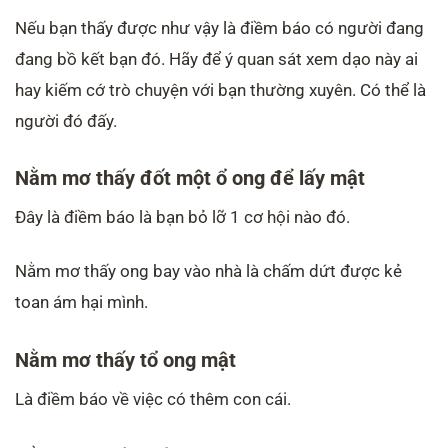
Nếu bạn thấy được như vậy là điềm báo có người đang
đang bồ kết bạn đó. Hãy để ý quan sát xem dạo này ai
hay kiếm cớ trò chuyện với bạn thường xuyên. Có thể là
người đó đấy.
Nằm mơ thấy đốt một ổ ong để lấy mật
Đây là điềm báo là bạn bỏ lỡ 1 cơ hội nào đó.
Nằm mơ thấy ong bay vào nhà là chấm dứt được kẻ
toan ám hại mình.
Nằm mơ thấy tổ ong mật
Là điềm báo về việc có thêm con cái.