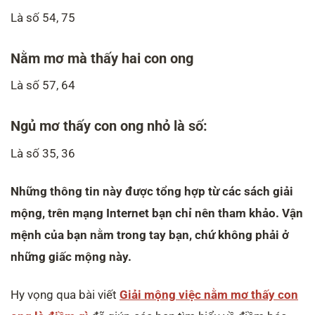
Là số 54, 75
Nằm mơ mà thấy hai con ong
Là số 57, 64
Ngủ mơ thấy con ong nhỏ là số:
Là số 35, 36
Những thông tin này được tổng hợp từ các sách giải
mộng, trên mạng Internet bạn chỉ nên tham khảo. Vận
mệnh của bạn nằm trong tay bạn, chứ không phải ở
những giấc mộng này.
Hy vọng qua bài viết
Giải mộng việc nằm mơ thấy con