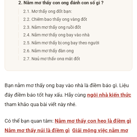
2. Nằm mơ thấy con ong đánh con số gì ?
2.1. Mơ thấy ong đốt bạn:
2.2. Chiêm bao thấy ong vàng đốt
2.3. Nằm mơ thấy ong ruồi đốt
2.4. Nằm mơ thấy ong bay vào nhà
2.5. Nằm mơ thấy bị ong bay theo người
2.6. Nằm mơ thấy đàn ong
2.7. Ngủ mơ thấy ong mật đốt
2.8. Ngủ mơ thấy ong làm tổ trong nhà của bạn
2.9. Nằm mơ mà thấy hai con ong
2.10. Ngủ mơ thấy con ong nhỏ là số:
Bạn nằm mơ thấy ong bay vào nhà là điềm báo gì. Liệu
đây điềm báo tốt hay xấu. Hãy cùng
ngôi nhà kiến thức
tham khảo qua bài viết này nhé.
Có thể bạn quan tâm:
Nằm mơ thấy con heo là điềm gì
Nằm mơ thấy núi là điềm gì
Giải mộng việc nằm mơ