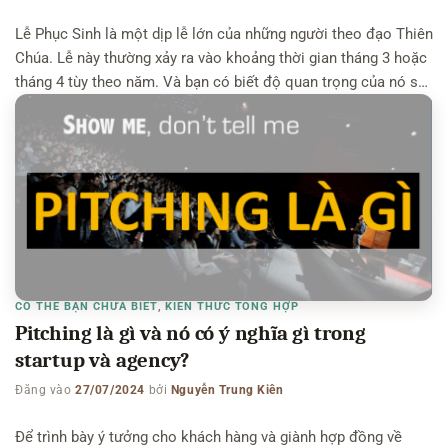
Lễ Phục Sinh là một dịp lễ lớn của những người theo đạo Thiên
Chúa. Lễ này thường xảy ra vào khoảng thời gian tháng 3 hoặc
tháng 4 tùy theo năm. Và bạn có biết độ quan trọng của nó so
với Lễ Giáng Sinh không? Bài viết này sẽ khái quát sơ cho […]
CÓ THỂ BẠN CHƯA BIẾT
,
KIẾN THỨC TỔNG HỢP
Pitching là gì và nó có ý nghĩa gì trong
startup và agency?
Đăng vào
27/07/2024
bởi
Nguyễn Trung Kiên
Để trình bày ý tưởng cho khách hàng và giành hợp đồng về