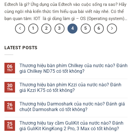
Edtech là gì? Ứng dụng của Edtech vào cuộc sống ra sao? Hãy
cùng ngôi nhà kiến thức tìm hiểu qua bài viết này nhé. Có thể
bạn quan tâm: IOT là gì dùng làm gì – OS (Operating system)
là gì Edtech là gì? Edtech là một thuật ngữ viết tắt trong tiếng
1
2
3
4
5
6
Anh: Educational technology, […]
LATEST POSTS
Thương hiệu bàn phím Chilkey của nước nào? Đánh
06
Th7
giá Chilkey ND75 có tốt không?
Không
có
Thương hiệu bàn phím Kzzi của nước nào? Đánh
30
bình
luận
Th6
giá Kzzi K75 có tốt không?
ở
Thương
Không
hiệu
có
Thương hiệu Darmoshark của nước nào? Đánh giá
26
bàn
bình
phím
luận
Th6
chuột Darmoshark có tốt không?
Chilkey
ở
của
Thương
Không
nước
hiệu
có
Thương hiệu tay cầm GuliKit của nước nào? Đánh
25
nào?
bàn
bình
Đánh
phím
luận
Th6
giá GuliKit KingKong 2 Pro, 3 Max có tốt không?
giá
Kzzi
ở