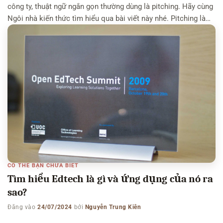
công ty, thuật ngữ ngắn gọn thường dùng là pitching. Hãy cùng
Ngôi nhà kiến thức tìm hiểu qua bài viết này nhé. Pitching là
gì? Pitching là một từ tiếng Anh nghĩa là trình bày thuyết phục
khách hàng/nhà đầu tư […]
CÓ THỂ BẠN CHƯA BIẾT
Tìm hiểu Edtech là gì và ứng dụng của nó ra
sao?
Đăng vào
24/07/2024
bởi
Nguyễn Trung Kiên