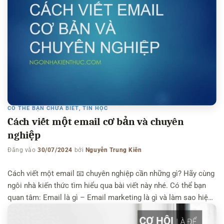
CÓ THỂ BẠN CHƯA BIẾT
,
TIN HỌC
Cách viết một email cơ bản và chuyên
nghiệp
Đăng vào
30/07/2024
bởi
Nguyễn Trung Kiên
Cách viết một email 📧 chuyên nghiệp cần những gì? Hãy cùng
ngôi nhà kiến thức tìm hiểu qua bài viết này nhé. Có thể bạn
quan tâm: Email là gì – Email marketing là gì và làm sao hiệu
quả Email bây giờ là một kênh giao tiếp và truyền thông phổ
biến. Nhưng cách […]