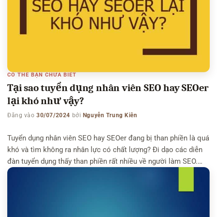
CÓ THỂ BẠN CHƯA BIẾT
Tại sao tuyển dụng nhân viên SEO hay SEOer
lại khó như vậy?
Đăng vào
30/07/2024
bởi
Nguyễn Trung Kiên
Tuyển dụng nhân viên SEO hay SEOer đang bị than phiền là quá
khó và tìm không ra nhân lực có chất lượng? Đi dạo các diễn
đàn tuyển dụng thấy than phiền rất nhiều về người làm SEO.
Vậy nguyên nhân do đâu? Hãy cùng ngôi nhà kiến thức tìm
hiểu qua bài viết này nhé. […]