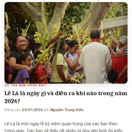
chẳng làm mình bận tâm. Doanh nghiệp vẫn theo cái guồng
truyền thông như TV, báo giấy […]
CÓ THỂ BẠN CHƯA BIẾT
Lễ Lá là ngày gì và diễn ra khi nào trong năm
2024?
Đăng vào
29/07/2024
bởi
Nguyễn Trung Kiên
Lễ Lá là một ngày lễ kỷ niệm quan trọng của các bạn theo
Công giáo. Các bạn sẽ thấy rất nhiều lá dừa xếp hình đủ kiểu