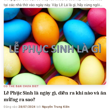
tại các nhà thờ vào ngày này. Vậy Lễ Lá là gì, hãy cùng ngôi
nhà kiến thức tìm hiểu qua bài viết này nhé. Có thể bạn […]
CÓ THỂ BẠN CHƯA BIẾT
Lễ Phục Sinh là ngày gì, diễn ra khi nào và ăn
mừng ra sao?
Đăng vào
28/07/2024
bởi
Nguyễn Trung Kiên