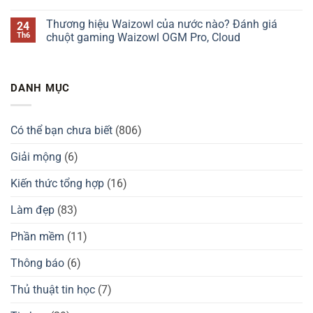
Chilkey
của
Thương
Không
ND75
nước
hiệu
có
Thương hiệu Waizowl của nước nào? Đánh giá
24
có
nào?
Darmoshark
bình
tốt
Đánh
của
luận
Th6
chuột gaming Waizowl OGM Pro, Cloud
không?
giá
nước
ở
Kzzi
nào?
Thương
Không
K75
Đánh
hiệu
có
có
giá
tay
bình
tốt
chuột
cầm
luận
DANH MỤC
không?
Darmoshark
GuliKit
ở
có
của
Thương
tốt
nước
hiệu
không?
nào?
Waizowl
Đánh
của
Có thể bạn chưa biết
(806)
giá
nước
GuliKit
nào?
KingKong
Đánh
Giải mộng
(6)
2
giá
Pro,
chuột
3
gaming
Kiến thức tổng hợp
(16)
Max
Waizowl
có
OGM
tốt
Pro,
Làm đẹp
(83)
không?
Cloud
Phần mềm
(11)
Thông báo
(6)
Thủ thuật tin học
(7)